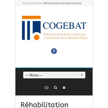
Accueil
»
Portfolio
»
Réhabilitation bâtiments de ferme
Facebook
— Menu —
Réhabilitation