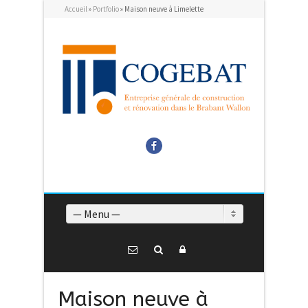
Accueil
»
Portfolio
»
Maison neuve à Limelette
Facebook
— Menu —
Maison neuve à