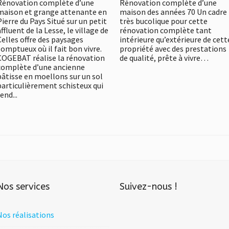
Rénovation complète d’une
Rénovation complète d’une
maison et grange attenante en
maison des années 70 Un cadre
Pierre du Pays Situé sur un petit
très bucolique pour cette
affluent de la Lesse, le village de
rénovation complète tant
Celles offre des paysages
intérieure qu’extérieure de cett
somptueux où il fait bon vivre.
propriété avec des prestations
COGEBAT réalise la rénovation
de qualité, prête à vivre…
complète d’une ancienne
bâtisse en moellons sur un sol
particulièrement schisteux qui
end...
Nos services
Suivez-nous !
Nos réalisations