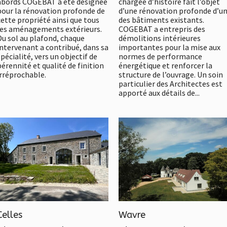
abords COGEBAT a été désignée
chargée d’histoire fait l’objet
pour la rénovation profonde de
d’une rénovation profonde d’u
cette propriété ainsi que tous
des bâtiments existants.
les aménagements extérieurs.
COGEBAT a entrepris des
Du sol au plafond, chaque
démolitions intérieures
intervenant a contribué, dans sa
importantes pour la mise aux
spécialité, vers un objectif de
normes de performance
pérennité et qualité de finition
énergétique et renforcer la
irréprochable.
structure de l’ouvrage. Un soin
particulier des Architectes est
apporté aux détails de...
Celles
Wavre