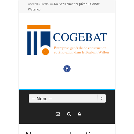
Accueil
»
Portfolio
»
Nouveau chantier près du Golf de
Waterloo
Facebook
— Menu —