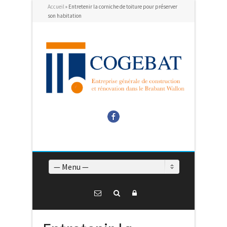
Accueil
»
Entretenir la corniche de toiture pour préserver
son habitation
Facebook
— Menu —