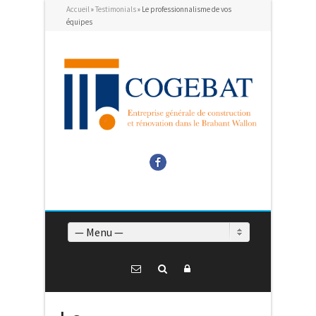
Accueil
»
Testimonials
»
Le professionnalisme de vos
équipes
Facebook
— Menu —