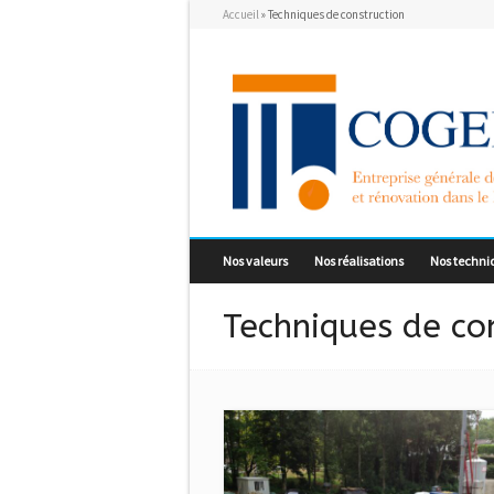
Accueil
»
Techniques de construction
Nos valeurs
Nos réalisations
Nos techni
Techniques de co