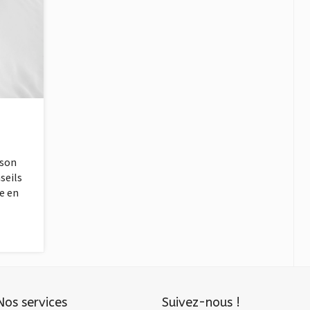
ison
seils
e en
Nos services
Suivez-nous !