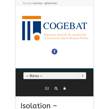
Accueil
»
Isolation – généralités
Facebook
— Menu —
Isolation –