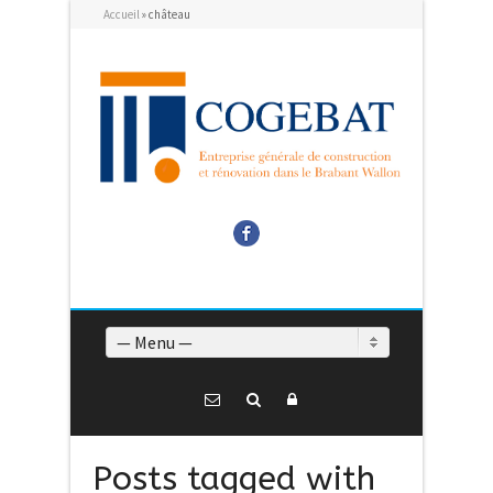
Accueil
»
château
Facebook
— Menu —
Posts tagged with