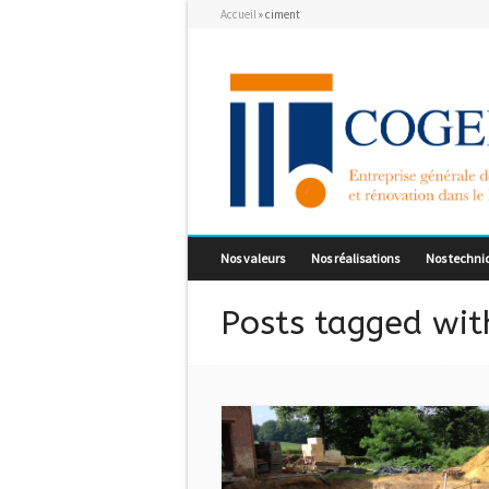
Accueil
»
ciment
Nos valeurs
Nos réalisations
Nos techni
Posts tagged with