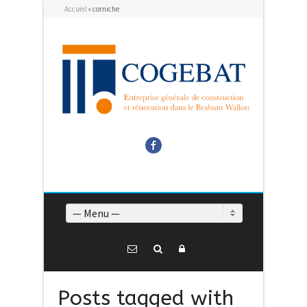
Accueil
»
corniche
Facebook
— Menu —
Posts tagged with