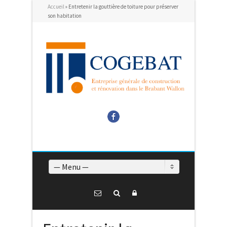
Accueil
»
Entretenir la gouttière de toiture pour préserver
son habitation
Facebook
— Menu —