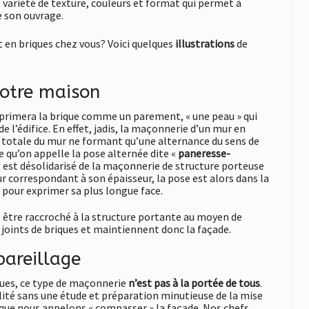
e variété de texture, couleurs et format qui permet à
e son ouvrage.
 en briques chez vous? Voici quelques
illustrations
de
otre maison
xprimera la brique comme un parement, « une peau » qui
e l’édifice. En effet, jadis, la maçonnerie d’un mur en
ur totale du mur ne formant qu’une alternance du sens de
ce qu’on appelle la pose alternée dite «
paneresse-
t est désolidarisé de la maçonnerie de structure porteuse
r correspondant à son épaisseur, la pose est alors dans la
 pour exprimer sa plus longue face.
t être raccroché à la structure portante au moyen de
 joints de briques et maintiennent donc la façade.
pareillage
çues, ce type de maçonnerie
n’est pas à la portée de tous
.
alité sans une étude et préparation minutieuse de la mise
e que nous appelons « compasser » la façade. Nos chefs