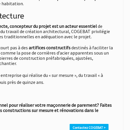
e habitation.
itecture
tecte, concepteur du projet est un acteur essentiel
de
du travail de création architectural, COGEBAT privilégie
s traditionnelles en adéquation avec le projet.
court pas à des
artifices constructifs
destinés à faciliter la
 comme la pose de cornières d’acier apparentes sous un
 pierres de construction préfabriquées, ajustées,
chantier.
eprise qui réalise du « sur mesure », du travail « à
uis près de quinze ans.
onnel pour réaliser votre maçonnerie de parement? Faites
s constructions sur mesure et rénovations dans le
Contactez COGEBAT >