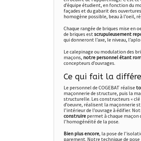
d’équipe étudient, en fonction du mo
façades et du gabarit des ouverture
homogène possible, beau à l’oeil, rég
Chaque rangée de briques mise en o
de briques est
scrupuleusement repo
qui donneront l’axe, le niveau, l’ap
Le calepinage ou modulation des briq
maçons,
notre personnel étant ro
concepteurs d’ouvrages.
Ce qui fait la diffé
Le personnel de COGEBAT réalise
to
maçonnerie de structure, puis la ma
structurelle. Les constructeurs « cl
d’oeuvre, réalisent la maçonnerie 
l’intérieur de l’ouvrage à édifier. N
construire
permet à chaque maçon de p
l’homogénéité de la pose.
Bien plus encore
, la pose de l’isola
parement. Notre technique de pose