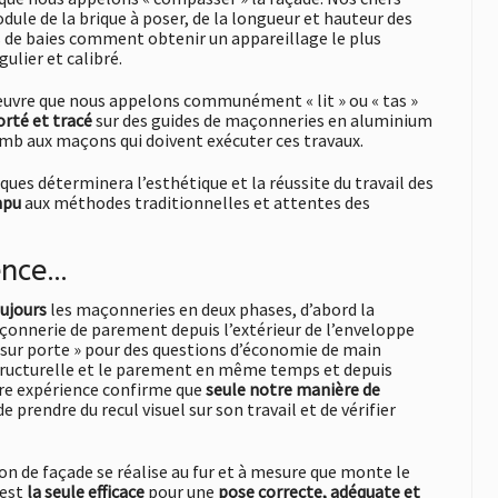
dule de la brique à poser, de la longueur et hauteur des
s de baies comment obtenir un appareillage le plus
ulier et calibré.
euvre que nous appelons communément « lit » ou « tas »
rté et tracé
sur des guides de maçonneries en aluminium
lomb aux maçons qui doivent exécuter ces travaux.
ues déterminera l’esthétique et la réussite du travail des
mpu
aux méthodes traditionnelles et attentes des
rence…
ujours
les maçonneries en deux phases, d’abord la
çonnerie de parement depuis l’extérieur de l’enveloppe
é sur porte » pour des questions d’économie de main
structurelle et le parement en même temps et depuis
otre expérience confirme que
seule notre manière de
rendre du recul visuel sur son travail et de vérifier
tion de façade se réalise au fur et à mesure que monte le
 est
la seule efficace
pour une
pose correcte, adéquate et