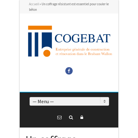
Accueil
»
Un coffrage résistant est essentiel pour couler le
béton
Facebook
— Menu —