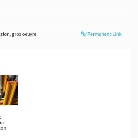
ction
,
gros oeuvre
Permanent Link
t
ur
ton