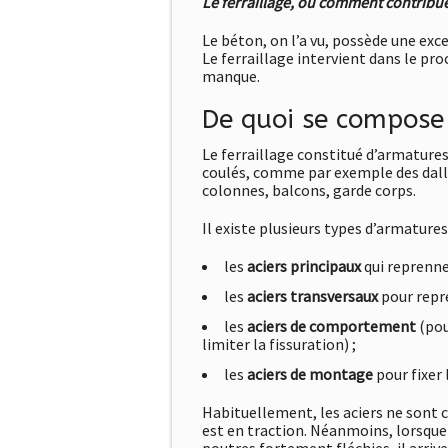
Le ferraillage, ou comment contribue
Le béton, on l’a vu, possède une exc
Le ferraillage intervient dans le pr
manque.
De quoi se compose 
Le ferraillage constitué d’armatures
coulés, comme par exemple des dalles
colonnes, balcons, garde corps.
Il existe plusieurs types d’armatures 
les
aciers principaux
qui reprenne
les
aciers transversaux
pour repre
les
aciers de comportement
(pou
limiter la fissuration) ;
les
aciers de montage
pour fixer
Habituellement, les aciers ne sont c
est en traction. Néanmoins, lorsqu