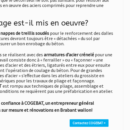
 que le béton seul ne soit pas suffisant pour résister aux
rs en œuvre des aciers comprimés pour reprendre une
age est-il mis en oeuvre?
s
nappes de treillis soudés
pour le renforcement des dalles
tures devront toujours être « détachées » du sol par
assurer un bon enrobage du béton.
 se réalisent avec des
armatures d’acier crénelé
pour une
ail consiste donc à « ferrailler » ou « façonner » une
 d’acier et des étriers, ligaturés entre eux pour ensuite
ant l’opération de coulage du béton. Pour de grandes
es d’acier » s’effectue dans les ateliers du grossiste en
mériques pour les travaux de pliage et façonnage.
T
est rompu aux techniques de pliage, assemblage et
conditions ne requièrent pas une préfabrication en atelier.
es confiance à COGEBAT
,
un entrepreneur général
 sur mesure et rénovations en Brabant wallon!
Contactez COGEBAT >