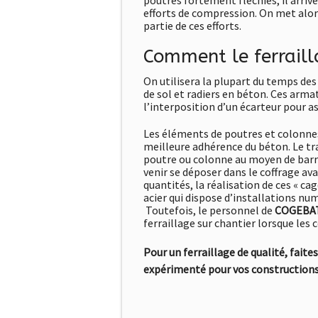
poutres fortement fléchies, il arrive
efforts de compression. On met alo
partie de ces efforts.
Comment le ferraill
On utilisera la plupart du temps de
de sol et radiers en béton. Ces arma
l’interposition d’un écarteur pour 
Les éléments de poutres et colonnes
meilleure adhérence du béton. Le trav
poutre ou colonne au moyen de barres
venir se déposer dans le coffrage av
quantités, la réalisation de ces « cag
acier qui dispose d’installations nu
Toutefois, le personnel de
COGEBA
ferraillage sur chantier lorsque les 
Pour un ferraillage de qualité, fait
expérimenté pour vos constructions